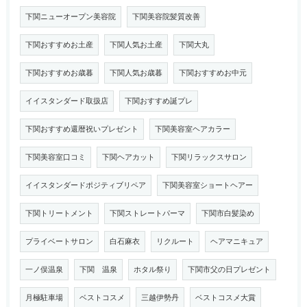
下関ニューオープン美容院
下関美容院髪質改善
下関おすすめお土産
下関人気お土産
下関大丸
下関おすすめお歳暮
下関人気お歳暮
下関おすすめお中元
イイスタンダード取扱店
下関おすすめ誕プレ
下関おすすめ還暦祝いプレゼント
下関美容室ヘアカラー
下関美容室口コミ
下関ヘアカット
下関リラックスサロン
イイスタンダードポジティブリペア
下関美容室ショートヘアー
下関トリートメント
下関ストレートパーマ
下関市白髪染め
プライベートサロン
白石麻衣
リクルート
ヘアマニキュア
一ノ俣温泉
下関 温泉
ホタル祭り
下関市父の日プレゼント
月極駐車場
ベストコスメ
三越伊勢丹
ベストコスメ大賞