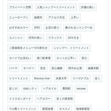
プライベート空間
人気シャンプートリートメント
評価の高い
ニューオープン
綾羅木
アクセス方法
上手い
おすすめカラー
評判
お店の造り
癒されるシャンプー台
ユメシャン
評判の良い
リラックス
20％引き
ご新規様全メニュー10％割引き
シャンプー、トリートメント
カードでお支払い
第二駐車場
カットが上手い
安心
パーマ
オーナー
安全
安心価格
田中みな実
綾羅木駅
トリートメント
Bravery-hiar
水産大学
リーズナブル
近く
近くの
ゆめシティ
ヘアオイル
豊田町
seesaw
イイスタンダード
ヘアカラー
近くの美容院
ウル艶トリートメント
髪質改善
オススメ
地域密着型