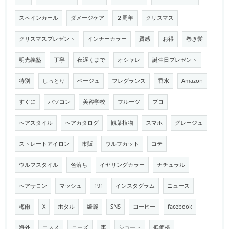
スペインカール
ダメージケア
２周年
クリスマス
クリスマスプレゼント
インナーカラー
質感
お得
巻き髪
明光義塾
丁寧
夜遅くまで
オシャレ
誕生日プレゼント
特別
しっとり
ベージュ
フレグランス
香水
Amazon
すぐに
パソコン
美容学校
フルーツ
プロ
ヘアスタイル
ヘアカタログ
観葉植物
スマホ
グレージュ
ストレートアイロン
市販
ウルフカット
コテ
ウルフスタイル
色落ち
イヤリングカラー
ナチュラル
ヘアサロン
マッシュ
191
インスタグラム
ニュース
梅雨
X
ホタル
綺麗
SNS
コーヒー
facebook
海外
コスメ
ニーズ
車
ショート
低価格