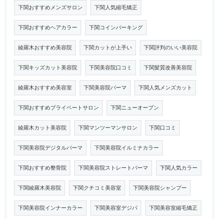
下関おすすめメンズサロン
下関人気縮毛矯正
下関おすすめヘアカラー
下関コインパーキング
綾羅木おすすめ美容院
下関カットが上手い
下関評判のいい美容院
下関キッズカット美容院
下関美容院口コミ
下関髪質改善美容院
綾羅木おすすめ美容室
下関美容院パーマ
下関人気メンズカット
下関おすすめプライベートサロン
下関ニューオープン
綾羅木カット美容院
下関マンツーマンサロン
下関口コミ
下関美容院デジタルパーマ
下関美容院イルミナカラー
下関おすすめ整骨院
下関美容院ストレートパーマ
下関人気カラー
下関綾羅木美容院
下関クチコミ美容室
下関美容院シャンプー
下関美容院インナーカラー
下関美容室デジパ
下関美容室縮毛矯正