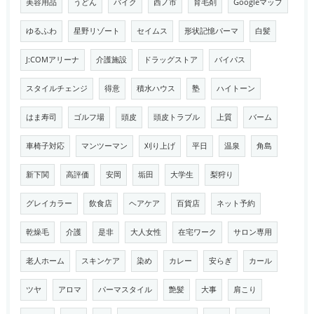
美容用品
うどん
バイク
西ノ市
育毛剤
Googleマップ
ゆるふわ
星野リゾート
セイムス
形状記憶パーマ
白髪
J:COMアリーナ
介護施設
ドラッグストア
バイパス
スタイルチェンジ
得意
積水ハウス
塾
ハイトーン
はま寿司
ゴルフ場
頭皮
頭皮トラブル
上質
バーム
車椅子対応
マンツーマン
刈り上げ
平日
温泉
角島
新下関
高評価
安岡
垢田
大学生
梨狩り
グレイカラー
飲食店
ヘアケア
百貨店
ネット予約
乾燥毛
介護
是非
大人女性
在宅ワーク
サロン専用
老人ホーム
スキンケア
染め
カレー
安らぎ
カール
ツヤ
アロマ
パーマスタイル
艶髪
大事
肩こり