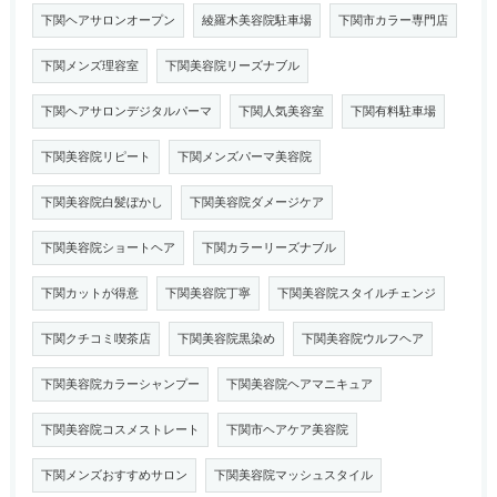
下関ヘアサロンオープン
綾羅木美容院駐車場
下関市カラー専門店
下関メンズ理容室
下関美容院リーズナブル
下関ヘアサロンデジタルパーマ
下関人気美容室
下関有料駐車場
下関美容院リピート
下関メンズパーマ美容院
下関美容院白髪ぼかし
下関美容院ダメージケア
下関美容院ショートヘア
下関カラーリーズナブル
下関カットが得意
下関美容院丁寧
下関美容院スタイルチェンジ
下関クチコミ喫茶店
下関美容院黒染め
下関美容院ウルフヘア
下関美容院カラーシャンプー
下関美容院ヘアマニキュア
下関美容院コスメストレート
下関市ヘアケア美容院
下関メンズおすすめサロン
下関美容院マッシュスタイル