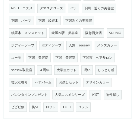
No. 1 コスメ
ダマスクローズ
バラ
下関 近くの美容室
下関 パーマ
下関 綾羅木
下関近くの美容院
綾羅木 メンズカット
綾羅木駅 美容室
阪急百貨店
SUUMO
ボディーソープ
ボディソープ
人気，seesaw
メンズカラー
スーモ
下関 美容院
下関 美容室
下関市 ヘアサロン
seesaw取扱店
４周年
大学生カット
潤い
しっとり感
贅沢な香り
ヘアバーム
お試しセット
デザインカラー
バレンタインプレゼント
人気コスメシリーズ
ビST
物件探し
ビビビ祭
美ST
ロフト
LOFT
ユメシ