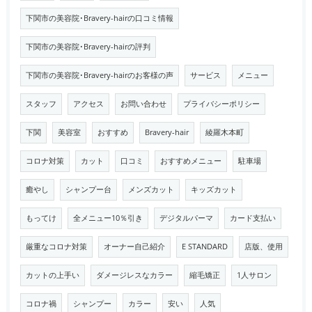
下関市の美容院･Bravery-hairの口コミ情報
下関市の美容院･Bravery-hairの評判
下関市の美容院･Bravery-hairのお客様の声
サービス
メニュー
スタッフ
アクセス
お問い合わせ
プライバシーポリシー
下関
美容室
おすすめ
Bravery-hair
綾羅木本町
コロナ対策
カット
口コミ
おすすめメニュー
駐車場
癒やし
シャンプー台
メンズカット
キッズカット
もってけ
全メニュー10％引き
デジタルパーマ
カード支払い
厳重なコロナ対策
オーナー自己紹介
E STANDARD
店版、使用
カットの上手い
ダメージレスなカラー
縮毛矯正
1人サロン
コロナ禍
シャンプー
カラー
安い
人気