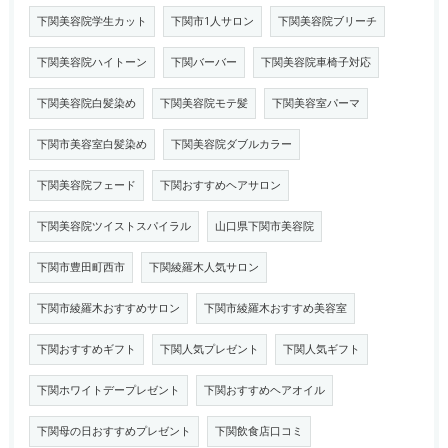
下関美容院学生カット
下関市1人サロン
下関美容院ブリーチ
下関美容院ハイトーン
下関バーバー
下関美容院車椅子対応
下関美容院白髪染め
下関美容院モテ髪
下関美容室パーマ
下関市美容室白髪染め
下関美容院ダブルカラー
下関美容院フェード
下関おすすめヘアサロン
下関美容院ツイストスパイラル
山口県下関市美容院
下関市豊田町西市
下関綾羅木人気サロン
下関市綾羅木おすすめサロン
下関市綾羅木おすすめ美容室
下関おすすめギフト
下関人気プレゼント
下関人気ギフト
下関ホワイトデープレゼント
下関おすすめヘアオイル
下関母の日おすすめプレゼント
下関飲食店口コミ