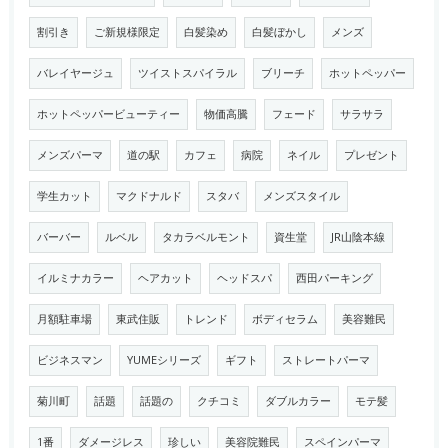
割引き
ご新規様限定
白髪染め
白髪ぼかし
メンズ
バレイヤージュ
ツイストスパイラル
ブリーチ
ホットペッパー
ホットペッパービューティー
物価高騰
フェード
サラサラ
メンズパーマ
道の駅
カフェ
病院
ネイル
プレゼント
学生カット
マクドナルド
スタバ
メンズスタイル
バーバー
ルベル
タカラベルモント
資生堂
JR山陰本線
イルミナカラー
ヘアカット
ヘッドスパ
西田パーキング
月額駐車場
東武住販
トレンド
ボディセラム
美容難民
ビジネスマン
YUMEシリーズ
ギフト
ストレートパーマ
菊川町
話題
話題の
クチコミ
ダブルカラー
モテ髪
1番
ダメージレス
珍しい
美容院難民
スペインパーマ