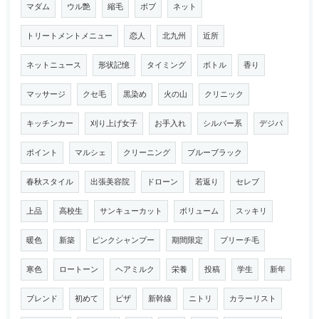
マダム
ウル艶
縮毛
ボブ
ネット
トリートメントメニュー
恋人
北九州
近所
ネットニュース
形状記憶
タイミング
ボトル
香り
マッサージ
クセ毛
黒染め
火の山
クリニック
キッチンカー
刈り上げ女子
お手入れ
シルバー系
デジパ
ポイント
マルシェ
クリーニング
ブルーブラック
春秋スタイル
出張美容院
ドローン
若返り
セレブ
上品
高校生
サンキューカット
ボリューム
スッキリ
暖色
新築
ピンクシャンプー
期間限定
ブリーチ毛
寒色
ロートーン
ヘアミルク
栄養
投稿
学生
新年
ブレンド
初めて
ピザ
新幹線
ニトリ
カラーリスト