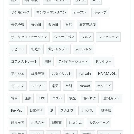
唐戸
専門学校
香水シャンプー
ブログ
WEB
ポケモンGO
マンツーマンサロン
オープン
キャンプ
天気予報
母の日
父の日
自然
顧客満足度
ザ・リッツ・カールトン
ショートボブ
ウルフ
ファッション
リピート
無造作
紫シャンプー
ムラシャン
コスメストレート
川棚
スパイキーショート
ドライヤー
アッシュ
経験豊富
スタイリスト
hairsaln
HAIRSALON
ラーメン
シーソー
楽天
空間
Yahoo!
オリーブ
電車
薬剤
バス
コスパ
観光
食べログ
空間カット
PayPay
日常生活
夏
スカルプ
サッパリ
爽快感
頭皮ケア
ふるさと
理容室
じゃらん
人気シリーズ