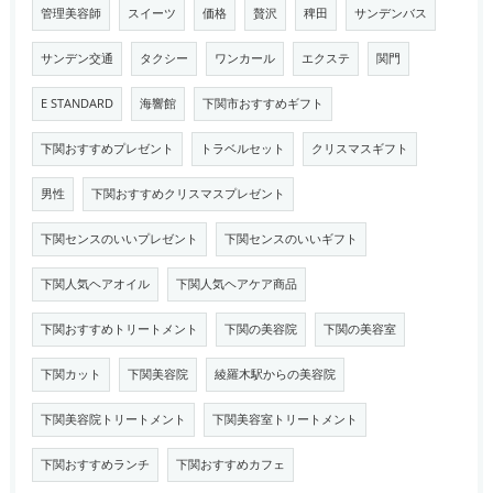
管理美容師
スイーツ
価格
贅沢
稗田
サンデンバス
サンデン交通
タクシー
ワンカール
エクステ
関門
E STANDARD
海響館
下関市おすすめギフト
下関おすすめプレゼント
トラベルセット
クリスマスギフト
男性
下関おすすめクリスマスプレゼント
下関センスのいいプレゼント
下関センスのいいギフト
下関人気ヘアオイル
下関人気ヘアケア商品
下関おすすめトリートメント
下関の美容院
下関の美容室
下関カット
下関美容院
綾羅木駅からの美容院
下関美容院トリートメント
下関美容室トリートメント
下関おすすめランチ
下関おすすめカフェ