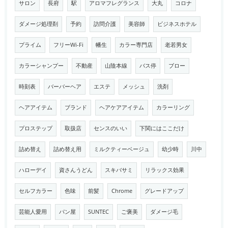
サロン
長府
駅
アロマフレグランス
大丸
コロナ
ダメージ処理剤
予約
訪問介護
美容師
ビジネスホテル
プライム
フリーWi-Fi
幡生
カラー専門店
老若男女
カラーシャンプー
不動産
山陰本線
バス停
ブロー
時刻表
バーバーヘア
エステ
メッシュ
洗剤
ヘアアイテム
ブランド
ヘアケアアイテム
カラーリング
プロステップ
取扱店
センスのいい
下関にはここだけ
詰め替え
詰め替え用
ミルクティーベージュ
幼少時
川中
ハローデイ
資さんうどん
スキバサミ
リラックス効果
セルフカラー
色味
前髪
Chrome
グレードアップ
芸能人愛用
パン屋
SUNTEC
ご褒美
ダメージ毛