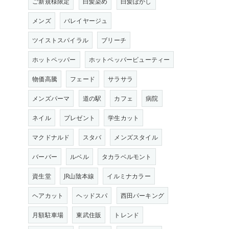
ご新規様限定
白髪染め
白髪ぼかし
メンズ
バレイヤージュ
ツイストスパイラル
ブリーチ
ホットペッパー
ホットペッパービューティー
物価高騰
フェード
サラサラ
メンズパーマ
道の駅
カフェ
病院
ネイル
プレゼント
学生カット
マクドナルド
スタバ
メンズスタイル
バーバー
ルベル
タカラベルモント
資生堂
JR山陰本線
イルミナカラー
ヘアカット
ヘッドスパ
西田パーキング
月額駐車場
東武住販
トレンド