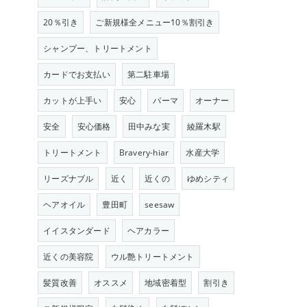
20％引き
ご新規様全メニュー10％割引き
シャンプー、トリートメント
カードでお支払い
第二駐車場
カットが上手い
安心
パーマ
オーナー
安全
安心価格
田中みな実
綾羅木駅
トリートメント
Bravery-hiar
水産大学
リーズナブル
近く
近くの
ゆめシティ
ヘアオイル
豊田町
seesaw
イイスタンダード
ヘアカラー
近くの美容院
ウル艶トリートメント
髪質改善
オススメ
地域密着型
割引き