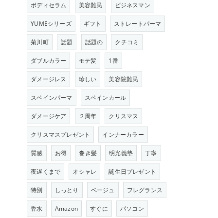
ボディセラム
美容難民
ビジネスマン
YUMEシリーズ
ギフト
ストレートパーマ
菊川町
話題
話題の
クチコミ
ダブルカラー
モテ髪
1番
ダメージレス
珍しい
美容院難民
スペインパーマ
スペインカール
ダメージケア
２周年
クリスマス
クリスマスプレゼント
インナーカラー
質感
お得
巻き髪
明光義塾
丁寧
夜遅くまで
オシャレ
誕生日プレゼント
特別
しっとり
ベージュ
フレグランス
香水
Amazon
すぐに
パソコン