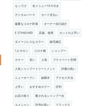
もってけ
全メニュー10％引き
デジタルパーマ
カード支払い
厳重なコロナ対策
オーナー自己紹介
E STANDARD
店版、使用
カットの上手い
ダメージレスなカラー
縮毛矯正
1人サロン
コロナ禍
シャンプー
カラー
安い
人気
プライベート空間
人気シャンプートリートメント
評価の高い
ニューオープン
綾羅木
アクセス方法
上手い
おすすめカラー
評判
お店の造り
癒されるシャンプー台
ユメシャン
評判の良い
リラックス