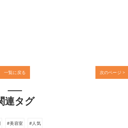
一覧に戻る
次のページ >
関連タグ
関
#美容室
#人気