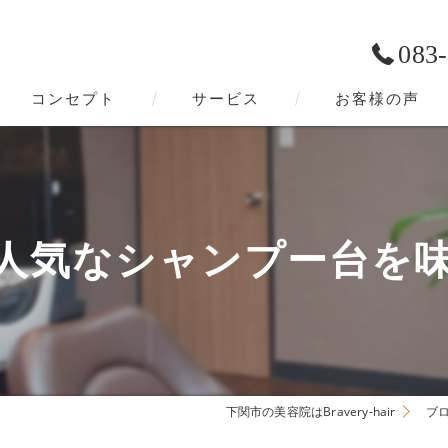
083
コンセプト
サービス
お客様の声
下関市の美容院･Bravery-hairの口コミ情報
下関市の美容院･Bravery-hairの評判
人気なシャンプー台を
下関市の美容院･Bravery-hairのお客様の声
下関市の美容院はBravery-hair
ブ