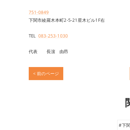
751-0849
下関市綾羅木本町2-5-21星木ビル1F右
TEL
083-253-1030
代表 長濵 由昂
< 前のページ
#下