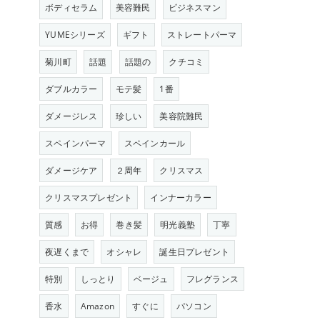
ボディセラム
美容難民
ビジネスマン
YUMEシリーズ
ギフト
ストレートパーマ
菊川町
話題
話題の
クチコミ
ダブルカラー
モテ髪
1番
ダメージレス
珍しい
美容院難民
スペインパーマ
スペインカール
ダメージケア
２周年
クリスマス
クリスマスプレゼント
インナーカラー
質感
お得
巻き髪
明光義塾
丁寧
夜遅くまで
オシャレ
誕生日プレゼント
特別
しっとり
ベージュ
フレグランス
香水
Amazon
すぐに
パソコン