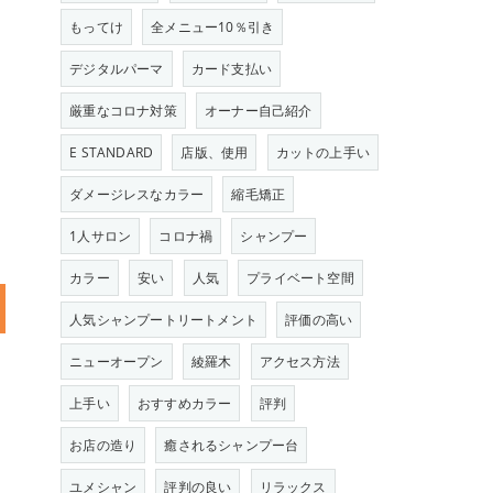
もってけ
全メニュー10％引き
デジタルパーマ
カード支払い
厳重なコロナ対策
オーナー自己紹介
E STANDARD
店版、使用
カットの上手い
ダメージレスなカラー
縮毛矯正
1人サロン
コロナ禍
シャンプー
カラー
安い
人気
プライベート空間
人気シャンプートリートメント
評価の高い
ニューオープン
綾羅木
アクセス方法
上手い
おすすめカラー
評判
お店の造り
癒されるシャンプー台
ユメシャン
評判の良い
リラックス