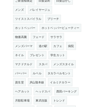
ご新規様限定
白髪染め
白髪ぼかし
メンズ
バレイヤージュ
ツイストスパイラル
ブリーチ
ホットペッパー
ホットペッパービューティー
物価高騰
フェード
サラサラ
メンズパーマ
道の駅
カフェ
病院
ネイル
プレゼント
学生カット
マクドナルド
スタバ
メンズスタイル
バーバー
ルベル
タカラベルモント
資生堂
JR山陰本線
イルミナカラー
ヘアカット
ヘッドスパ
西田パーキング
月額駐車場
東武住販
トレンド