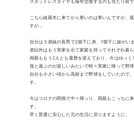
スタッドレスタイヤも毎年交換するのも当たり前
こちら綾羅木に来てから寒いのは寒いんですが、
すが…
自分は３弟妹の長男で2個下に弟、7個下に妹がい
弟以外はもう実家を出て家庭を持ってそれぞれ暮
両親ももう2人とも還暦を迎えており、今はゆっく
孫と遊ぶのが楽しいみたいで時々実家に帰って野
自分も小さい頃から高校まで野球をしていたので
す。
今はコロナの関係で中々帰っり、両親もこっちに
す。
早く普通に安心した元の生活に戻りますように。