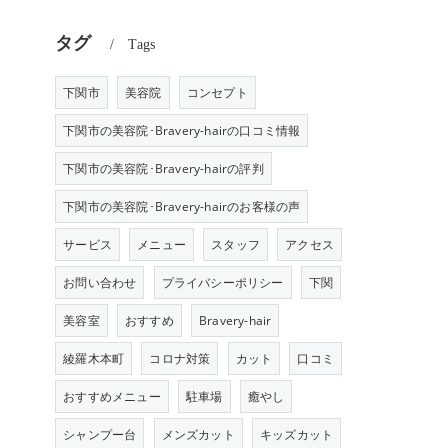
タグ
Tags
下関市
美容院
コンセプト
下関市の美容院･Bravery-hairの口コミ情報
下関市の美容院･Bravery-hairの評判
下関市の美容院･Bravery-hairのお客様の声
サービス
メニュー
スタッフ
アクセス
お問い合わせ
プライバシーポリシー
下関
美容室
おすすめ
Bravery-hair
綾羅木本町
コロナ対策
カット
口コミ
おすすめメニュー
駐車場
癒やし
シャンプー台
メンズカット
キッズカット