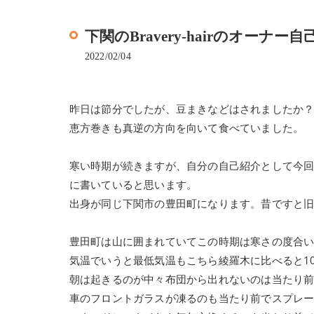
下関のBravery-hairのオーナー
2022/02/04
昨日は節分でしたが、豆まきなどはされましたか？
恵方巻きも真逆の方向を向いて食べていました。
寒い時期が続きますが、自分の自己紹介として今
に書いていると思います。
出身が同じ下関市の豊田町になります。昔ですと
豊田町は山に囲まれていてこの時期は寒さの度合
気温でいうと最低気温もこちら綾羅木に比べると1
朝は起きるのが中々布団から出れないのは当たり
車のフロントガラスが凍るのも当たり前でスプレ