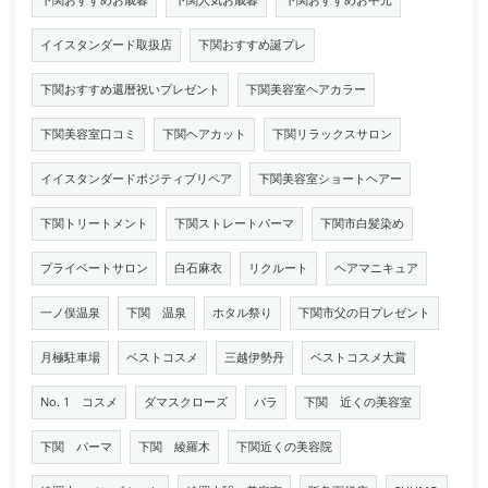
下関おすすめお歳暮
下関人気お歳暮
下関おすすめお中元
イイスタンダード取扱店
下関おすすめ誕プレ
下関おすすめ還暦祝いプレゼント
下関美容室ヘアカラー
下関美容室口コミ
下関ヘアカット
下関リラックスサロン
イイスタンダードポジティブリペア
下関美容室ショートヘアー
下関トリートメント
下関ストレートパーマ
下関市白髪染め
プライベートサロン
白石麻衣
リクルート
ヘアマニキュア
一ノ俣温泉
下関 温泉
ホタル祭り
下関市父の日プレゼント
月極駐車場
ベストコスメ
三越伊勢丹
ベストコスメ大賞
No. 1 コスメ
ダマスクローズ
バラ
下関 近くの美容室
下関 パーマ
下関 綾羅木
下関近くの美容院