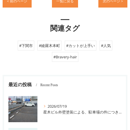
< 前のページ
一覧に戻る
次のページ >
関連タグ
#下関市
#綾羅木本町
#カットが上手い
#人気
#Bravery-hair
最近の投稿
Recent Posts
2026/07/19
星木ビル外壁塗装による、駐車場の件につきまして。