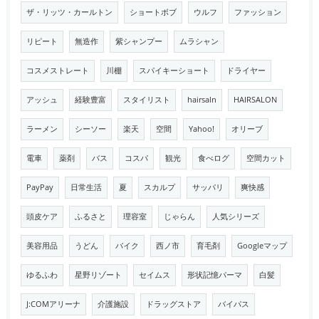
ザ・リッツ・カールトン
ショートボブ
ウルフ
ファッション
リピート
無造作
紫シャンプー
ムラシャン
コスメストレート
川棚
スパイキーショート
ドライヤー
アッシュ
経験豊富
スタイリスト
hairsaln
HAIRSALON
ラーメン
シーソー
楽天
空間
Yahoo!
オリーブ
電車
薬剤
バス
コスパ
観光
食べログ
空間カット
PayPay
日常生活
夏
スカルプ
サッパリ
爽快感
頭皮ケア
ふるさと
理容室
じゃらん
人気シリーズ
美容用品
うどん
バイク
西ノ市
育毛剤
Googleマップ
ゆるふわ
星野リゾート
セイムス
形状記憶パーマ
白髪
J:COMアリーナ
介護施設
ドラッグストア
バイパス