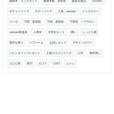
綾羅木 メンズカット
綾羅木駅 美容室
阪急百貨店
SUUMO
ボディーソープ
ボディソープ
人気，seesaw
メンズカラー
スーモ
下関 美容院
下関 美容室
下関市 ヘアサロン
seesaw取扱店
４周年
大学生カット
潤い
しっとり感
贅沢な香り
ヘアバーム
お試しセット
デザインカラー
バレンタインプレゼント
人気コスメシリーズ
ビST
物件探し
ビビビ祭
美ST
ロフト
LOFT
ユメシ