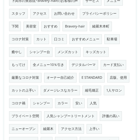
下関市の美容院･Bravery-hairのお客様の声
サービス
メニュー
スタッフ
アクセス
お問い合わせ
プライバシーポリシー
下関
美容室
おすすめ
Bravery-hair
綾羅木本町
コロナ対策
カット
口コミ
おすすめメニュー
駐車場
癒やし
シャンプー台
メンズカット
キッズカット
もってけ
全メニュー10％引き
デジタルパーマ
カード支払い
厳重なコロナ対策
オーナー自己紹介
E STANDARD
店版、使用
カットの上手い
ダメージレスなカラー
縮毛矯正
1人サロン
コロナ禍
シャンプー
カラー
安い
人気
プライベート空間
人気シャンプートリートメント
評価の高い
ニューオープン
綾羅木
アクセス方法
上手い