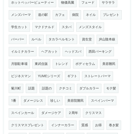
ホットペッパービューティー
物価高騰
フェード
サラサラ
メンズパーマ
道の駅
カフェ
病院
ネイル
プレゼント
学生カット
マクドナルド
スタバ
メンズスタイル
バーバー
ルベル
タカラベルモント
資生堂
JR山陰本線
イルミナカラー
ヘアカット
ヘッドスパ
西田パーキング
月額駐車場
東武住販
トレンド
ボディセラム
美容難民
ビジネスマン
YUMEシリーズ
ギフト
ストレートパーマ
菊川町
話題
話題の
クチコミ
ダブルカラー
モテ髪
1番
ダメージレス
珍しい
美容院難民
スペインパーマ
スペインカール
ダメージケア
２周年
クリスマス
クリスマスプレゼント
インナーカラー
質感
お得
巻き髪