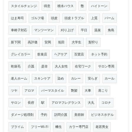
スタイルチェンジ
得意
積水ハウス
塾
ハイトーン
はま寿司
ゴルフ場
頭皮
頭皮トラブル
上質
バーム
車椅子対応
マンツーマン
刈り上げ
平日
温泉
角島
新下関
高評価
安岡
垢田
大学生
梨狩り
グレイカラー
飲食店
ヘアケア
百貨店
ネット予約
乾燥毛
介護
是非
大人女性
在宅ワーク
サロン専用
老人ホーム
スキンケア
染め
カレー
安らぎ
カール
ツヤ
アロマ
パーマスタイル
艶髪
大事
肩こり
サロン
長府
駅
アロマフレグランス
大丸
コロナ
ダメージ処理剤
予約
訪問介護
美容師
ビジネスホテル
プライム
フリーWi-Fi
幡生
カラー専門店
老若男女