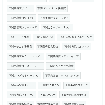
下関美容院リピート
下関メンズパーマ美容院
下関美容院白髪ぼかし
下関美容院ダメージケア
下関美容院ショートヘア
下関カラーリーズナブル
下関カットが得意
下関美容院丁寧
下関美容院スタイルチェンジ
下関クチコミ喫茶店
下関美容院黒染め
下関美容院ウルフヘア
下関美容院カラーシャンプー
下関美容院ヘアマニキュア
下関美容院コスメストレート
下関市ヘアケア美容院
下関メンズおすすめサロン
下関美容院マッシュスタイル
下関美容院学生カット
下関市1人サロン
下関美容院ブリーチ
下関美容院ハイトーン
下関バーバー
下関美容院車椅子対応
下関美容院白髪染め
下関美容院モテ髪
下関美容室パーマ