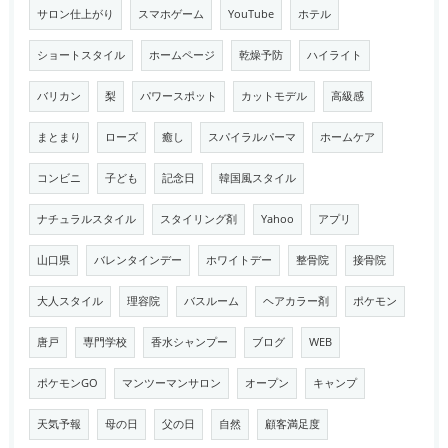
サロン仕上がり
スマホゲーム
YouTube
ホテル
ショートスタイル
ホームページ
乾燥予防
ハイライト
バリカン
梨
パワースポット
カットモデル
高級感
まとまり
ローズ
癒し
スパイラルパーマ
ホームケア
コンビニ
子ども
記念日
韓国風スタイル
ナチュラルスタイル
スタイリング剤
Yahoo
アプリ
山口県
バレンタインデー
ホワイトデー
整骨院
接骨院
大人スタイル
理容院
バスルーム
ヘアカラー剤
ポケモン
唐戸
専門学校
香水シャンプー
ブログ
WEB
ポケモンGO
マンツーマンサロン
オープン
キャンプ
天気予報
母の日
父の日
自然
顧客満足度