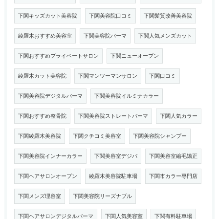
下関キッズカット美容院
下関美容院口コミ
下関髪質改善美容院
綾羅木おすすめ美容室
下関美容院パーマ
下関人気メンズカット
下関おすすめプライベートサロン
下関ニューオープン
綾羅木カット美容院
下関マンツーマンサロン
下関口コミ
下関美容院デジタルパーマ
下関美容院イルミナカラー
下関おすすめ整骨院
下関美容院ストレートパーマ
下関人気カラー
下関綾羅木美容院
下関クチコミ美容室
下関美容院シャンプー
下関美容院インナーカラー
下関美容室デジパ
下関美容室縮毛矯正
下関ヘアサロンオープン
綾羅木美容院駐車場
下関市カラー専門店
下関メンズ理容室
下関美容院リーズナブル
下関ヘアサロンデジタルパーマ
下関人気美容室
下関有料駐車場