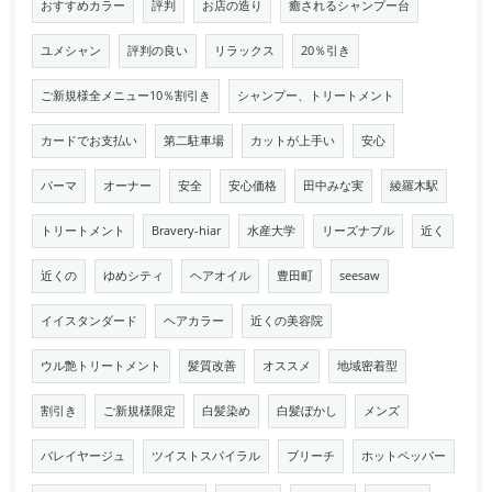
おすすめカラー
評判
お店の造り
癒されるシャンプー台
ユメシャン
評判の良い
リラックス
20％引き
ご新規様全メニュー10％割引き
シャンプー、トリートメント
カードでお支払い
第二駐車場
カットが上手い
安心
パーマ
オーナー
安全
安心価格
田中みな実
綾羅木駅
トリートメント
Bravery-hiar
水産大学
リーズナブル
近く
近くの
ゆめシティ
ヘアオイル
豊田町
seesaw
イイスタンダード
ヘアカラー
近くの美容院
ウル艶トリートメント
髪質改善
オススメ
地域密着型
割引き
ご新規様限定
白髪染め
白髪ぼかし
メンズ
バレイヤージュ
ツイストスパイラル
ブリーチ
ホットペッパー