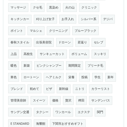
マッサージ
クセ毛
黒染め
火の山
クリニック
キッチンカー
刈り上げ女子
お手入れ
シルバー系
デジパ
ポイント
マルシェ
クリーニング
ブルーブラック
春秋スタイル
出張美容院
ドローン
若返り
セレブ
上品
高校生
サンキューカット
ボリューム
スッキリ
暖色
新築
ピンクシャンプー
期間限定
ブリーチ毛
寒色
ロートーン
ヘアミルク
栄養
投稿
学生
新年
ブレンド
初めて
ピザ
新幹線
ニトリ
カラーリスト
管理美容師
スイーツ
価格
贅沢
稗田
サンデンバス
サンデン交通
タクシー
ワンカール
エクステ
関門
E STANDARD
海響館
下関市おすすめギフト