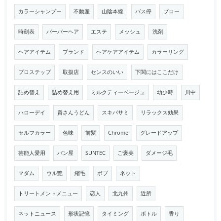
カラーシャンプー
不動産
山陰本線
バス停
ブロー
時刻表
バーバーヘア
エステ
メッシュ
洗剤
ヘアアイテム
ブランド
ヘアケアアイテム
カラーリング
プロステップ
取扱店
センスのいい
下関にはここだけ
詰め替え
詰め替え用
ミルクティーベージュ
幼少時
川中
ハローデイ
資さんうどん
スキバサミ
リラックス効果
セルフカラー
色味
前髪
Chrome
グレードアップ
芸能人愛用
パン屋
SUNTEC
ご褒美
ダメージ毛
マダム
ウル艶
縮毛
ボブ
ネット
トリートメントメニュー
恋人
北九州
近所
ネットニュース
形状記憶
タイミング
ボトル
香り