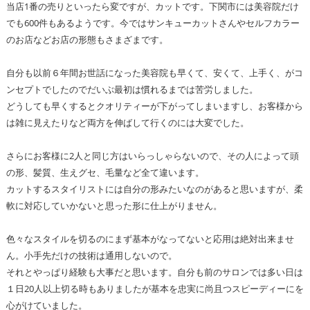
当店1番の売りといったら変ですが、カットです。下関市には美容院だけ
でも600件もあるようです。今ではサンキューカットさんやセルフカラー
のお店などお店の形態もさまざまです。
自分も以前６年間お世話になった美容院も早くて、安くて、上手く、がコ
ンセプトでしたのでだいぶ最初は慣れるまでは苦労しました。
どうしても早くするとクオリティーが下がってしまいますし、お客様から
は雑に見えたりなど両方を伸ばして行くのには大変でした。
さらにお客様に2人と同じ方はいらっしゃらないので、その人によって頭
の形、髪質、生えグセ、毛量など全て違います。
カットするスタイリストには自分の形みたいなのがあると思いますが、柔
軟に対応していかないと思った形に仕上がりません。
色々なスタイルを切るのにまず基本がなってないと応用は絶対出来ませ
ん。小手先だけの技術は通用しないので。
それとやっぱり経験も大事だと思います。自分も前のサロンでは多い日は
１日20人以上切る時もありましたが基本を忠実に尚且つスピーディーにを
心がけていました。